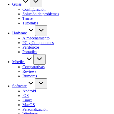
Guias
Configuración
Solución de problemas
Trucos
Tutoriales
Hadware
Almacenamiento
PC y Componentes
Periféricos
Portátiles
Móviles
Comparativas
Reviews
Rumores
Software
Android
iOS
Linux
MacOS
Personalización
Windows