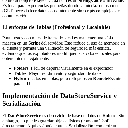
dentro del objeto
Player
. Cada ítem es un
StringValue
o
IntValue
.
Es ideal para experiencias pequeñas donde la interfaz de usuario
(GUI) necesita leer datos constantemente sin scripts complejos de
comunicación.
El enfoque de Tablas (Profesional y Escalable)
Para juegos con miles de ítems, lo ideal es mantener una tabla
maestra en un
Script
del servidor. Esto reduce el uso de memoria en
el cliente y permite una validación de seguridad más estricta,
evitando que los explotadores modifiquen sus valores locales para
obtener ítems ilegalmente.
Folders:
Fácil de depurar visualmente en el explorador.
Tables:
Mayor rendimiento y seguridad de datos.
Hybrid:
Datos en tablas, pero reflejados en
RemoteEvents
para la UI.
Implementación de DataStoreService y
Serialización
El
DataStoreService
es el servicio de base de datos de Roblox. Sin
embargo, no puedes guardar objetos físicos (como un
Tool
)
directamente. Aquí es donde entra la
Serialización
: convertir un