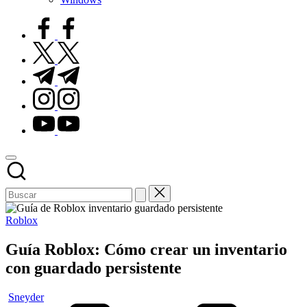
facebook.com
twitter.com
t.me
instagram.com
youtube.com
Publicado
Roblox
en
Guía Roblox: Cómo crear un inventario
con guardado persistente
Publicado
Sneyder