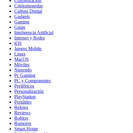
Configuración
Criptomonedas
Cultura Digital
Gadgets
Gaming
Guias
Inteligencia Artificial
Internet y Redes
iOS
Juegos Mobile
Linux
MacOS
Móviles
Nintendo
Pc Gaming
PC y Componentes
Periféricos
Personalización
PlayStation
Portátiles
Relojes
Reviews
Roblox
Rumores
Smart Home