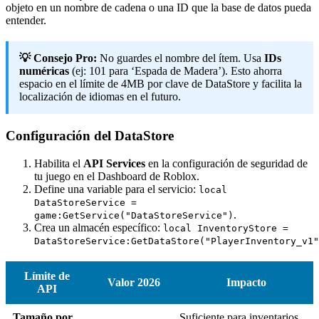
objeto en un nombre de cadena o una ID que la base de datos pueda
entender.
💡 Consejo Pro:
No guardes el nombre del ítem. Usa
IDs
numéricas
(ej: 101 para ‘Espada de Madera’). Esto ahorra
espacio en el límite de 4MB por clave de DataStore y facilita la
localización de idiomas en el futuro.
Configuración del DataStore
Habilita el
API Services
en la configuración de seguridad de
tu juego en el Dashboard de Roblox.
Define una variable para el servicio:
local
DataStoreService =
.
game:GetService("DataStoreService")
Crea un almacén específico:
local InventoryStore =
DataStoreService:GetDataStore("PlayerInventory_v1"
Límite de
Valor 2026
Impacto
API
Tamaño por
Suficiente para inventarios