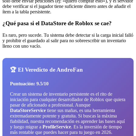
solo debe enviar peticiones (ej: «quiero comprar esto»), y el servidor
debe verificar si el jugador tiene suficiente dinero antes de añadir el
ítem a la tabla persistente.
¿Qué pasa si el DataStore de Roblox se cae?
Es raro, pero sucede. Tu sistema debe detectar si la carga inicial falló
y prohibir el guardado al salir para no sobreescribir un inventario
lleno con uno vacío.
🏆 El Veredicto de AndroFan
Puntuación: 9.5/10
Crear un sistema de inventario persistente es el rito de
iniciación para cualquier desarrollador de Roblox que quiera
pasar de aficionado a profesional. Aunque
DataStoreService
tiene sus mañas, es una herramienta
extremadamente potente y gratuita. Si buscas la máxima
fiabilidad, nuestra recomendación es aprender las bases aquí
y luego migrar a
ProfileService
. Es la inversión de tiempo
más rentable que puedes hacer para tu juego en 2026.