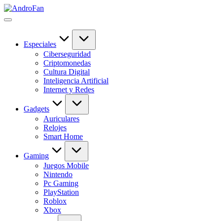
Saltar
AndroFan
al
Descubre
contenido
tecnología
sin
complicaciones
Especiales
en
Ciberseguridad
AndroFan:
Criptomonedas
guías
Cultura Digital
útiles,
Inteligencia Artificial
software,
Internet y Redes
apps,
IA,
Gadgets
gadgets
Auriculares
y
Relojes
novedades
Smart Home
del
mundo
Gaming
digital.
Juegos Mobile
Nintendo
Pc Gaming
PlayStation
Roblox
Xbox