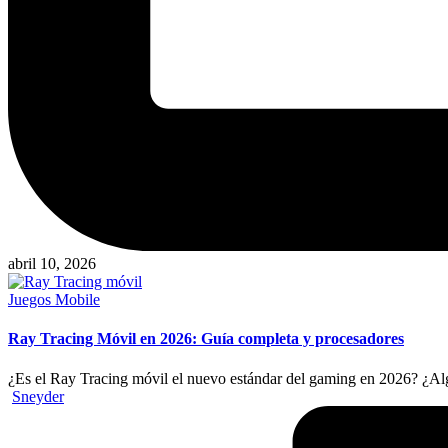
abril 10, 2026
Publicado
Juegos Mobile
en
Ray Tracing Móvil en 2026: Guía completa y procesadores
¿Es el Ray Tracing móvil el nuevo estándar del gaming en 2026? ¿Algu
Publicado
Sneyder
por