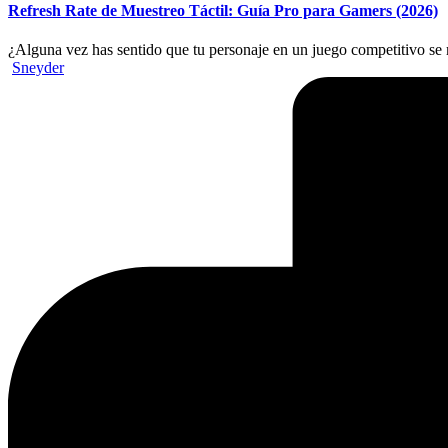
Refresh Rate de Muestreo Táctil: Guía Pro para Gamers (2026)
¿Alguna vez has sentido que tu personaje en un juego competitivo se
Publicado
Sneyder
por