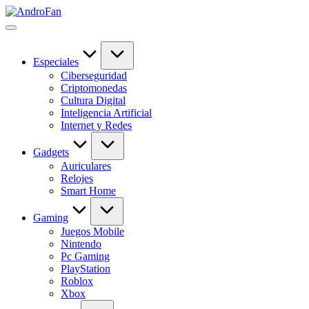
Saltar
AndroFan
al
Descubre
contenido
tecnología
sin
complicaciones
Especiales
en
Ciberseguridad
AndroFan:
Criptomonedas
guías
Cultura Digital
útiles,
Inteligencia Artificial
software,
Internet y Redes
apps,
IA,
Gadgets
gadgets
Auriculares
y
Relojes
novedades
Smart Home
del
mundo
Gaming
digital.
Juegos Mobile
Nintendo
Pc Gaming
PlayStation
Roblox
Xbox