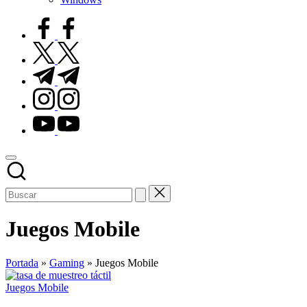
facebook.com
twitter.com
t.me
instagram.com
youtube.com
Juegos Mobile
Portada
»
Gaming
»
Juegos Mobile
Publicado
Juegos Mobile
en