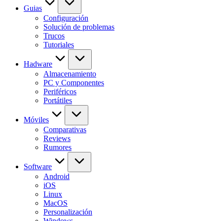
Guias
Configuración
Solución de problemas
Trucos
Tutoriales
Hadware
Almacenamiento
PC y Componentes
Periféricos
Portátiles
Móviles
Comparativas
Reviews
Rumores
Software
Android
iOS
Linux
MacOS
Personalización
Windows