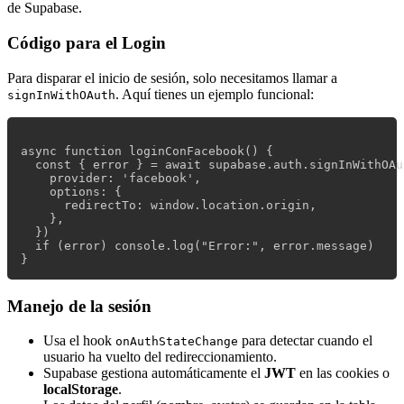
de Supabase.
Código para el Login
Para disparar el inicio de sesión, solo necesitamos llamar a
. Aquí tienes un ejemplo funcional:
signInWithOAuth
async function loginConFacebook() {

  const { error } = await supabase.auth.signInWithOAut
    provider: 'facebook',

    options: {

      redirectTo: window.location.origin,

    },

  })

  if (error) console.log("Error:", error.message)

Manejo de la sesión
Usa el hook
para detectar cuando el
onAuthStateChange
usuario ha vuelto del redireccionamiento.
Supabase gestiona automáticamente el
JWT
en las cookies o
localStorage
.