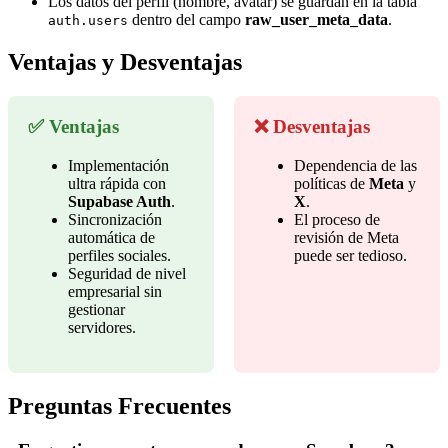
Los datos del perfil (nombre, avatar) se guardan en la tabla
dentro del campo
raw_user_meta_data
.
auth.users
Ventajas y Desventajas
✅ Ventajas
❌ Desventajas
Implementación
Dependencia de las
ultra rápida con
políticas de
Meta
y
Supabase Auth
.
X
.
Sincronización
El proceso de
automática de
revisión de Meta
perfiles sociales.
puede ser tedioso.
Seguridad de nivel
empresarial sin
gestionar
servidores.
Preguntas Frecuentes