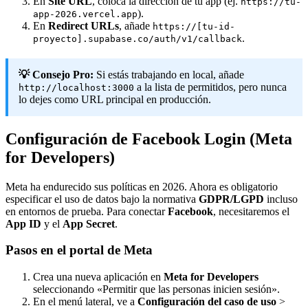
En
Site URL
, coloca la dirección de tu app (ej.
https://tu-
).
app-2026.vercel.app
En
Redirect URLs
, añade
https://[tu-id-
.
proyecto].supabase.co/auth/v1/callback
💡 Consejo Pro:
Si estás trabajando en local, añade
a la lista de permitidos, pero nunca
http://localhost:3000
lo dejes como URL principal en producción.
Configuración de Facebook Login (Meta
for Developers)
Meta ha endurecido sus políticas en 2026. Ahora es obligatorio
especificar el uso de datos bajo la normativa
GDPR/LGPD
incluso
en entornos de prueba. Para conectar
Facebook
, necesitaremos el
App ID
y el
App Secret
.
Pasos en el portal de Meta
Crea una nueva aplicación en
Meta for Developers
seleccionando «Permitir que las personas inicien sesión».
En el menú lateral, ve a
Configuración del caso de uso
>