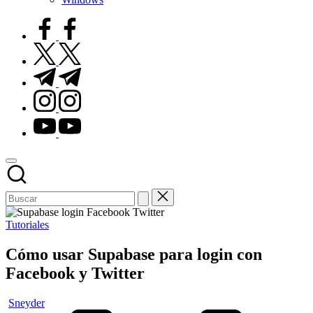
facebook.com
twitter.com
t.me
instagram.com
youtube.com
Publicado
Tutoriales
en
Cómo usar Supabase para login con
Facebook y Twitter
Publicado
Sneyder