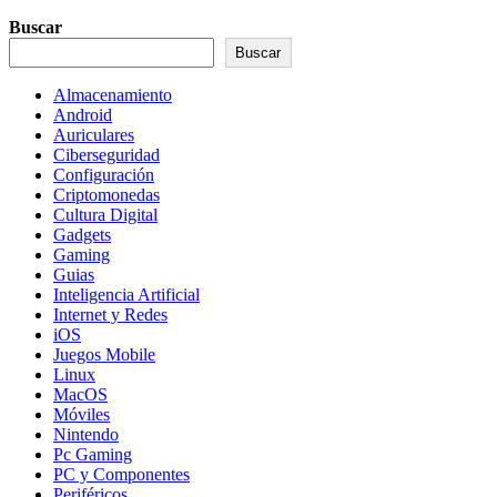
Buscar
Buscar
Almacenamiento
Android
Auriculares
Ciberseguridad
Configuración
Criptomonedas
Cultura Digital
Gadgets
Gaming
Guias
Inteligencia Artificial
Internet y Redes
iOS
Juegos Mobile
Linux
MacOS
Móviles
Nintendo
Pc Gaming
PC y Componentes
Periféricos