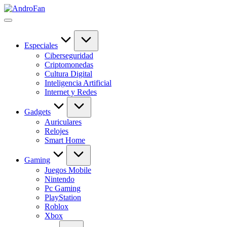
Saltar
AndroFan
al
Descubre
contenido
tecnología
sin
complicaciones
Especiales
en
Ciberseguridad
AndroFan:
Criptomonedas
guías
Cultura Digital
útiles,
Inteligencia Artificial
software,
Internet y Redes
apps,
IA,
Gadgets
gadgets
Auriculares
y
Relojes
novedades
Smart Home
del
mundo
Gaming
digital.
Juegos Mobile
Nintendo
Pc Gaming
PlayStation
Roblox
Xbox