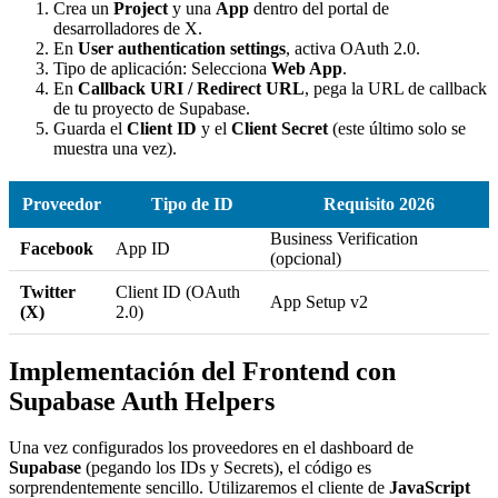
Crea un
Project
y una
App
dentro del portal de
desarrolladores de X.
En
User authentication settings
, activa OAuth 2.0.
Tipo de aplicación: Selecciona
Web App
.
En
Callback URI / Redirect URL
, pega la URL de callback
de tu proyecto de Supabase.
Guarda el
Client ID
y el
Client Secret
(este último solo se
muestra una vez).
Proveedor
Tipo de ID
Requisito 2026
Business Verification
Facebook
App ID
(opcional)
Twitter
Client ID (OAuth
App Setup v2
(X)
2.0)
Implementación del Frontend con
Supabase Auth Helpers
Una vez configurados los proveedores en el dashboard de
Supabase
(pegando los IDs y Secrets), el código es
sorprendentemente sencillo. Utilizaremos el cliente de
JavaScript