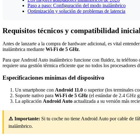
Paso a paso: Configuración del modo inalámbrico
Optimización y solución de problemas de latencia
Requisitos técnicos y compatibilidad inicia
Antes de lanzarte a la compra de hardware adicional, es vital entend
inalámbrica mediante
Wi-Fi de 5 GHz
.
Para que Android Auto inalámbrico funcione con fluidez, tu teléfono 
requiere una gestión térmica eficiente que no todos los procesadores 
Especificaciones mínimas del dispositivo
Un smartphone con
Android 11.0
o superior (los terminales c
Soporte nativo para
Wi-Fi de 5 GHz
(el estándar de 2.4 GHz g
La aplicación
Android Auto
actualizada a su versión más recie
⚠️ Importante:
Si tu coche no tiene Android Auto por cable de fáb
inalámbrico.