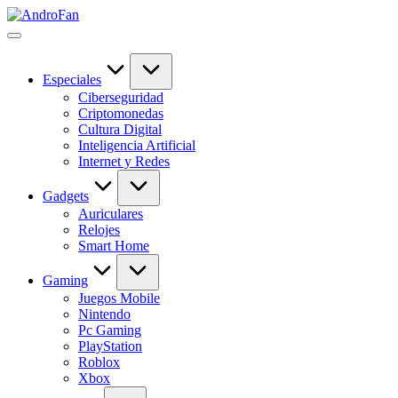
Saltar
AndroFan
al
Descubre
contenido
tecnología
sin
complicaciones
Especiales
en
Ciberseguridad
AndroFan:
Criptomonedas
guías
Cultura Digital
útiles,
Inteligencia Artificial
software,
Internet y Redes
apps,
IA,
Gadgets
gadgets
Auriculares
y
Relojes
novedades
Smart Home
del
mundo
Gaming
digital.
Juegos Mobile
Nintendo
Pc Gaming
PlayStation
Roblox
Xbox