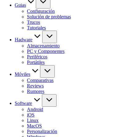
Guias
Configuración
Solución de problemas
Trucos
Tutoriales
Hadware
Almacenamiento
PC y Componentes
Periféricos
Portátiles
Móviles
Comparativas
Reviews
Rumores
Software
Android
iOS
Linux
MacOS
Personalización
Windows