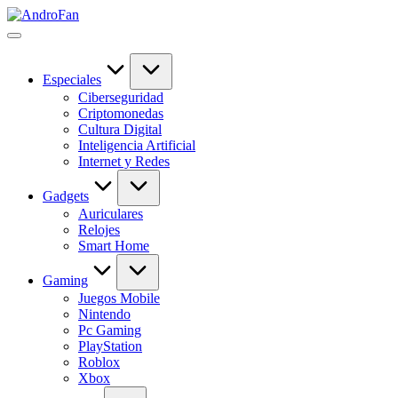
Saltar
AndroFan
al
Descubre
contenido
tecnología
sin
complicaciones
Especiales
en
Ciberseguridad
AndroFan:
Criptomonedas
guías
Cultura Digital
útiles,
Inteligencia Artificial
software,
Internet y Redes
apps,
IA,
Gadgets
gadgets
Auriculares
y
Relojes
novedades
Smart Home
del
mundo
Gaming
digital.
Juegos Mobile
Nintendo
Pc Gaming
PlayStation
Roblox
Xbox