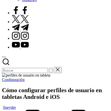
facebook.com
twitter.com
t.me
instagram.com
youtube.com
Publicado
Configuración
en
Cómo configurar perfiles de usuario en
tabletas Android e iOS
Publicado
Sneyder