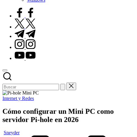
facebook.com
twitter.com
t.me
instagram.com
youtube.com
Publicado
Internet y Redes
en
Cómo configurar un Mini PC como
servidor Pi-hole en 2026
Publicado
Sneyder