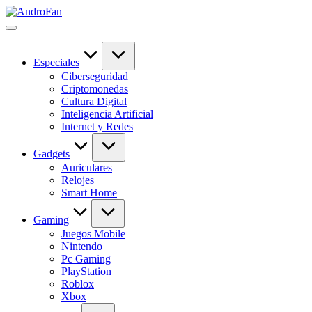
Saltar
AndroFan
al
Descubre
contenido
tecnología
sin
complicaciones
Especiales
en
Ciberseguridad
AndroFan:
Criptomonedas
guías
Cultura Digital
útiles,
Inteligencia Artificial
software,
Internet y Redes
apps,
IA,
Gadgets
gadgets
Auriculares
y
Relojes
novedades
Smart Home
del
mundo
Gaming
digital.
Juegos Mobile
Nintendo
Pc Gaming
PlayStation
Roblox
Xbox