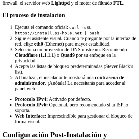
firewall, el servidor web
Lighttpd
y el motor de filtrado
FTL
.
El proceso de instalación
Ejecuta el comando oficial:
curl -sSL
.
https://install.pi-hole.net | bash
Sigue el asistente visual. Cuando te pregunte por la interfaz de
red, elige
eth0
(Ethernet) para mayor estabilidad.
Selecciona un proveedor de DNS upstream. Recomiendo
Cloudflare (1.1.1.1)
o
Quad9
por su enfoque en la
privacidad.
Acepta las listas de bloqueo predeterminadas (StevenBlack’s
list).
Al finalizar, el instalador te mostrará una
contraseña de
administrador
. ¡Anótala! La necesitarás para acceder al
panel web.
Protocolo IPv4:
Activado por defecto.
Protocolo IPv6:
Opcional, pero recomendado si tu ISP lo
soporta.
Web Interface:
Imprescindible para gestionar el bloqueo de
forma visual.
Configuración Post-Instalación y