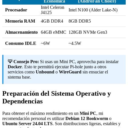
Económica
(AndroFan Choice)
Intel Celeron
Procesador
Intel N100 (Alder Lake-N)
J4125
Memoria RAM
4GB DDR4
8GB DDR5
Almacenamiento
64GB eMMC
128GB NVMe Gen3
Consumo IDLE
~6W
~4.5W
💡 Consejo Pro:
Si usas un Mini PC, aprovecha para instalar
Docker
. Esto te permitirá ejecutar Pi-hole junto a otros
servicios como
Unbound
o
WireGuard
sin ensuciar el
sistema base.
Preparación del Sistema Operativo y
Dependencias
Para obtener el máximo rendimiento en un
Mini PC
, mi
recomendación personal es utilizar
Debian 12 Bookworm
o
Ubuntu Server 24.04 LTS
. Son distribuciones ligeras, estables y