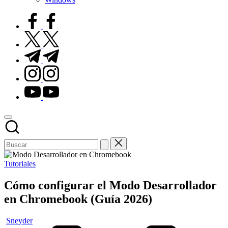
facebook.com
twitter.com
t.me
instagram.com
youtube.com
Publicado
Tutoriales
en
Cómo configurar el Modo Desarrollador
en Chromebook (Guía 2026)
Publicado
Sneyder