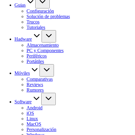
Guias
Configuración
Solución de problemas
Trucos
Tutoriales
Hadware
Almacenamiento
PC y Componentes
Periféricos
Portátiles
Móviles
Comparativas
Reviews
Rumores
Software
Android
iOS
Linux
MacOS
Personalización
Windows