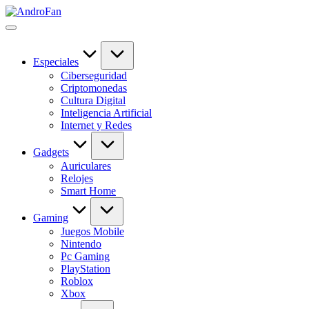
Saltar
AndroFan
al
Descubre
contenido
tecnología
sin
complicaciones
Especiales
en
Ciberseguridad
AndroFan:
Criptomonedas
guías
Cultura Digital
útiles,
Inteligencia Artificial
software,
Internet y Redes
apps,
IA,
Gadgets
gadgets
Auriculares
y
Relojes
novedades
Smart Home
del
mundo
Gaming
digital.
Juegos Mobile
Nintendo
Pc Gaming
PlayStation
Roblox
Xbox